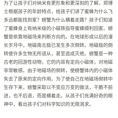
为了让孩子们对纳米有更形象和更深刻的了解，郑博
士根据孩子的年龄特点，给孩子们讲了蜜蜂为什么飞
多远都能找到家？螃蟹为什么横着走路？孩子们知道
了蜜蜂身上有纳米级的小磁铁指导蜜蜂顺利回家。螃
蟹是依靠地磁场来判断方向的。在地球形成以后的漫
长岁月中，地磁南北极已发生多次倒转。地磁极的倒
转使许多生物无所适从，甚至造成灭绝。螃蟹是一种
古老的回游性动物，它的内耳有定向小磁体，对地磁
非常敏感。由于地磁场的倒转，使螃蟹体内的小磁体
失去了原来的定向作用。为了使自己在地磁场倒转中
生存下来，螃蟹采取以不变应万变的做法，干脆不前
进，也不后退，而是横着走。从孩子们充满好奇的眼
神中，看出孩子们对科学知识的无限渴求。