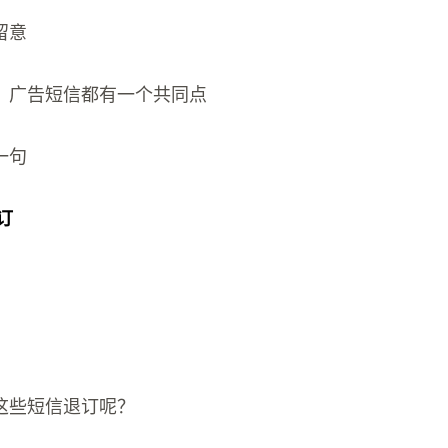
留意
、广告短信都有一个共同点
一句
退订
这些短信退订呢？