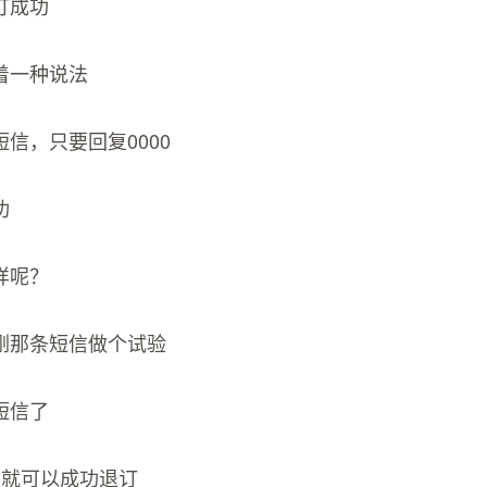
订成功
着一种说法
信，只要回复0000
功
样呢？
刚那条短信做个试验
短信了
0就可以成功退订