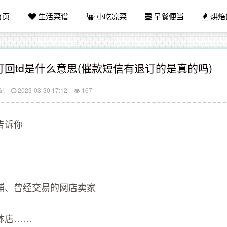
首页
生活菜谱
小吃凉菜
早餐便当
烘焙
回td是什么意思(催款短信有退订的是真的吗)
记
2023-03-30 17:12
167
告诉你
铺、曾经交易的网店卖家
体店……