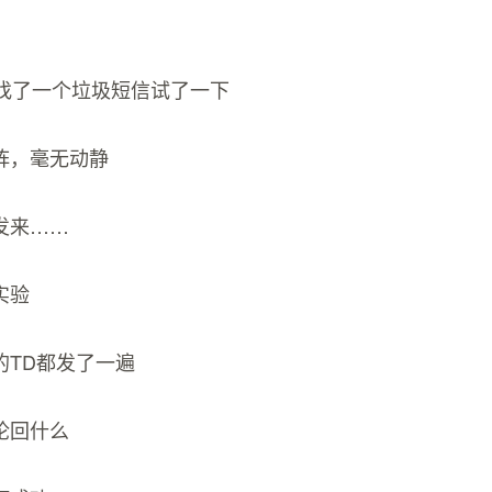
便找了一个垃圾短信试了一下
阵，毫无动静
发来……
实验
的TD都发了一遍
论回什么