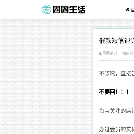
催款短信退订
圈圈笔记
知识笔
不啰嗦，直接
不要回！！！
淘宝关注的店
办过会员的实