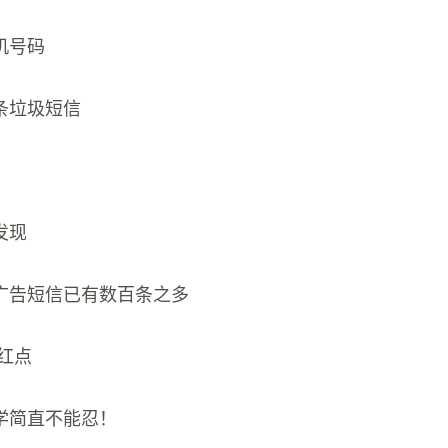
机号码
条垃圾短信
发现
广告短信已有数百条之多
小红点
学简直不能忍！