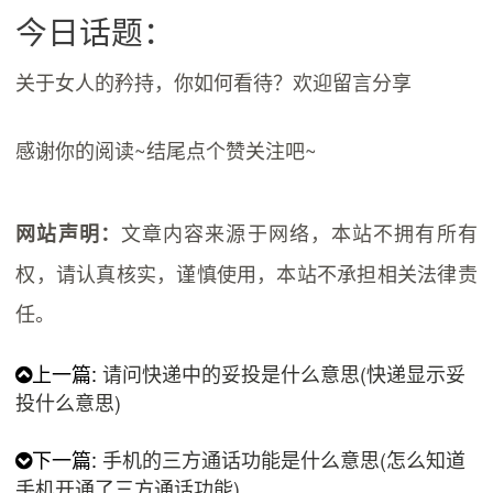
今日话题：
关于女人的矜持，你如何看待？欢迎留言分享
感谢你的阅读~结尾点个赞关注吧~
文章内容来源于网络，本站不拥有所有
网站声明：
权，请认真核实，谨慎使用，本站不承担相关法律责
任。
上一篇:
请问快递中的妥投是什么意思(快递显示妥
投什么意思)
下一篇:
手机的三方通话功能是什么意思(怎么知道
手机开通了三方通话功能)