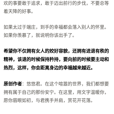
欢的事要敢于追求，敢于迈出前行的步伐，不要总等
着天降的好事。
如果太过于端庄，到手的幸福都会落入别人的怀里。
如果你羡慕了，就说明你该出手了。
希望你不仅拥有女人的姣好容貌，还拥有进退有秩的
精神，该退的时候保持矜持，要向前的时候要主动和
热烈，这样，你会距离身边的幸福越来越近。
：悠悠君。在这个喧嚣的世界，我们都想要
原创作者
拥有属于自己的那份安宁。在这里，用文字温暖你，
愿你眉眼如初，与君携手并肩，赏花开花落。