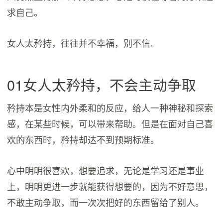
求自己。
女人太矜持，往往并不幸福，别不信。
01女人太矜持，不会主动争取
矜持本是女性内外柔和的反应，给人一种神秘和探索
感，在某些时候，可以带来帮助。但是在面对自己喜
欢的东西时，矜持却达不到预期标准。
心中明明很喜欢，想要追求，无论是学习还是事业
上，明明更进一步就能获得想要的，因为不好意思，
不敢主动争取，而一次次把好的东西留给了别人。