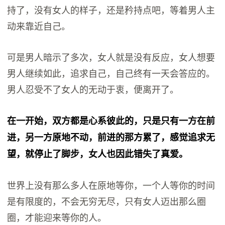
持了，没有女人的样子，还是矜持点吧，等着男人主
动来靠近自己。
可是男人暗示了多次，女人就是没有反应，女人想要
男人继续如此，追求自己，自己终有一天会答应的。
男人忍受不了女人的无动于衷，便离开了。
在一开始，双方都是心系彼此的，只是只有一方在前
进，另一方原地不动，前进的那方累了，感觉追求无
望，就停止了脚步，女人也因此错失了真爱。
世界上没有那么多人在原地等你，一个人等你的时间
是有限度的，不会无穷无尽，只有女人迈出那么圈
圈，才能迎来等你的人。