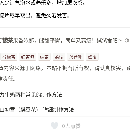
入少许气泡水或养乐多，增加层次感。
檬片尽早取出，避免久泡发苦。
果香浓郁，酸甜平衡，简单又高级！试试看吧～ 🍋
柠檬茶
柠檬茶
红茶包
绿茶
荔枝
薄荷叶
蜂蜜
章内容来源于网络，本站不拥有所有权，请认真核实，
律责任。
力牛奶两种常见的制作方法
山初雪（蝶豆花） 详细制作方法
0
人点赞