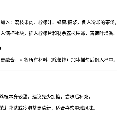
次加入：荔枝果肉、柠檬汁、蜂蜜/糖浆，倒入冷却的茶汤
放入满杯冰块，插入柠檬片和剩余荔枝装饰，薄荷叶增香
）
感更融合，可将所有材料（除装饰）加冰摇匀后倒入杯中
荔枝本身较甜，建议先少加糖，尝味后补充。
茉莉花茶或冷泡茶更清新，适合喜欢淡雅风味。