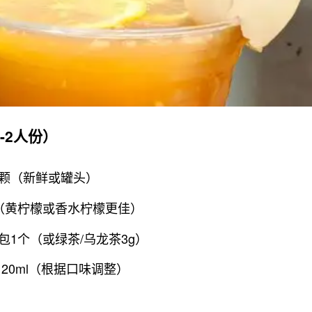
1-2人份）
10颗（新鲜或罐头）
（黄柠檬或香水柠檬更佳）
包1个（或绿茶/乌龙茶3g）
20ml（根据口味调整）