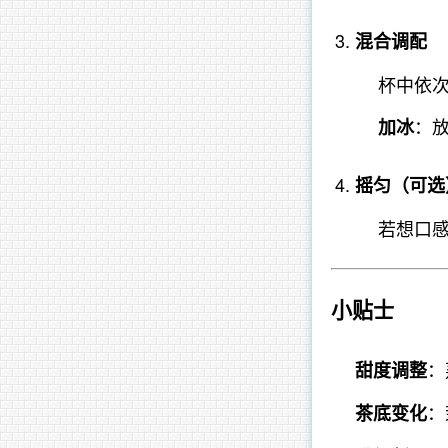
混合调配
杯中依
：
加冰
摇匀（可选
若想口
小贴士
：
甜度调整
：
茶底变化