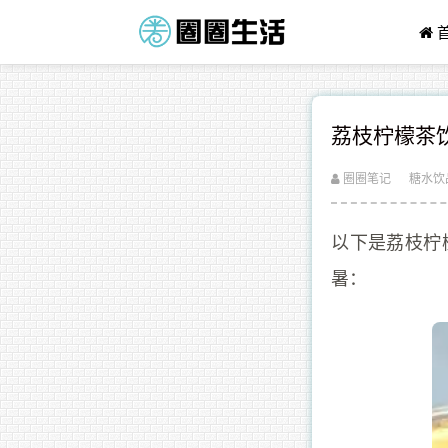
荔枝柠檬茶
圈圈笔记
糖水饮
以下是荔枝柠
暑：