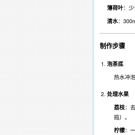
：少
薄荷叶
：300m
清水
制作步骤
泡茶底
热水冲泡
处理水果
：
荔枝
捣）。
：一
柠檬