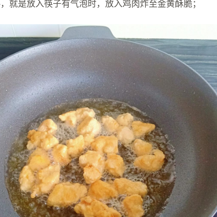
热，就是放入筷子有气泡时，放入鸡肉炸至金黄酥脆；