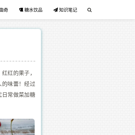
曲奇
糖水饮品
知识笔记
，红红的果子，
人的味蕾！经过
代日常做菜加糖