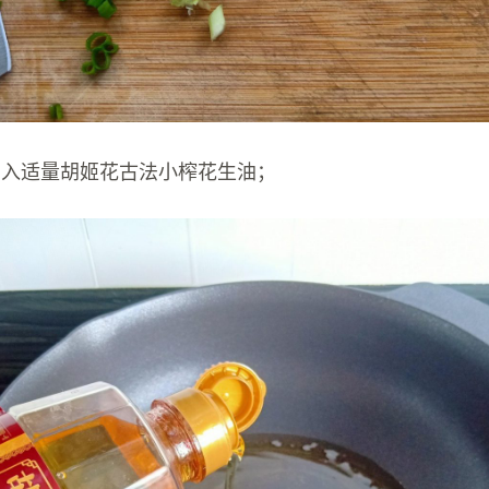
倒入适量胡姬花古法小榨花生油；