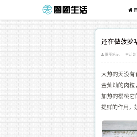
还在做菠萝
圈圈笔记
生活菜
大热的天没有
金灿灿的肉粒
加热的樱桃它
提鲜的作用，