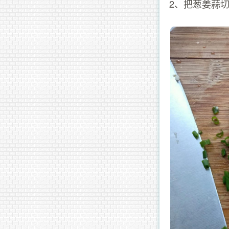
2、把葱姜蒜