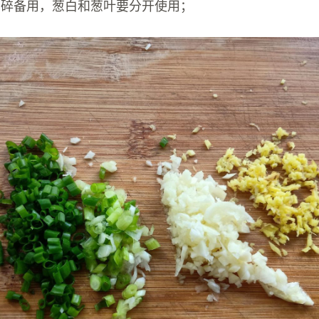
切碎备用，葱白和葱叶要分开使用；