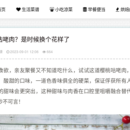
首页
生活菜谱
小吃凉菜
早餐便当
烘焙
咕咾肉？是时候换个花样了
谱
2023-09-01 12:06
664
食欲，亲友聚餐又不知道吃什么，试试这道樱桃咕咾肉
，酸甜的口味，一道色香味俱全的硬菜，保证俘获所有
的甜味会更突出，这种甜味与肉香在口腔里咀嚼融合替
妙不可言！