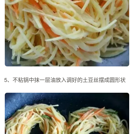
5、不粘锅中抹一层油放入调好的土豆丝摆成圆形状