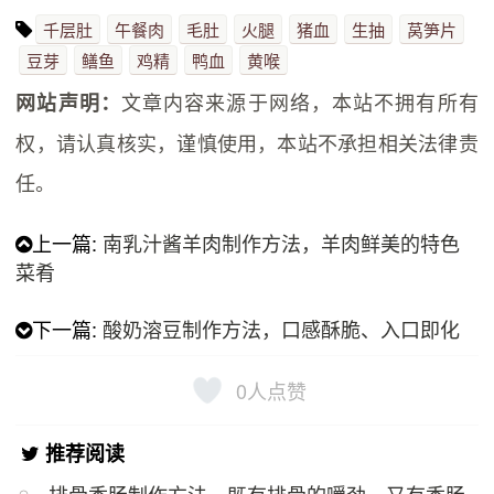
千层肚
午餐肉
毛肚
火腿
猪血
生抽
莴笋片
豆芽
鳝鱼
鸡精
鸭血
黄喉
文章内容来源于网络，本站不拥有所有
网站声明：
权，请认真核实，谨慎使用，本站不承担相关法律责
任。
上一篇:
南乳汁酱羊肉制作方法，羊肉鲜美的特色
菜肴
下一篇:
酸奶溶豆制作方法，口感酥脆、入口即化
0
人点赞
推荐阅读