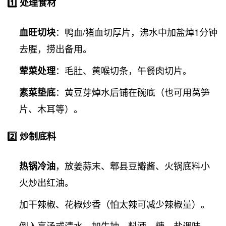
1️⃣ 处理食材
：鸭血/猪血切厚片，沸水中加盐焯1分钟
血旺切块
去腥，捞出备用。
：毛肚、黄喉切条，午餐肉切片。
荤菜处理
：黄豆芽焯水后铺在碗底（也可用莴笋
素菜垫底
片、木耳等）。
2️⃣ 炒制底料
，放姜蒜末、郫县豆瓣酱、火锅底料小
热锅冷油
火炒出红油。
加干辣椒、花椒炒香（怕太辣可减少辣椒量）。
倒入高汤或清水，加生抽、料酒、糖、盐调味，