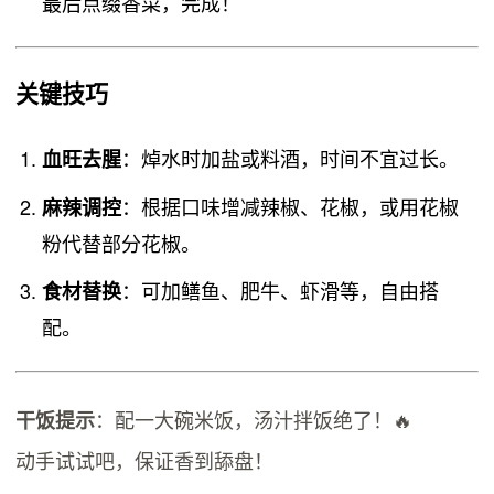
最后点缀香菜，完成！
关键技巧
：焯水时加盐或料酒，时间不宜过长。
血旺去腥
：根据口味增减辣椒、花椒，或用花椒
麻辣调控
粉代替部分花椒。
：可加鳝鱼、肥牛、虾滑等，自由搭
食材替换
配。
：配一大碗米饭，汤汁拌饭绝了！🔥
干饭提示
动手试试吧，保证香到舔盘！