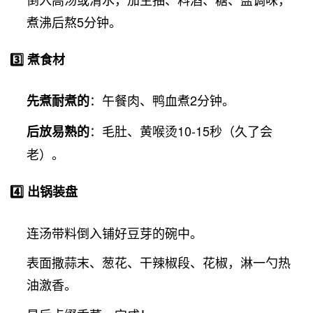
煮沸后熬5分钟。
3️⃣ 煮食材
：午餐肉、鸭血煮2分钟。
先煮耐煮的
：毛肚、黄喉烫10-15秒（久了会
后放易熟的
老）。
4️⃣ 出锅装盘
连汤带料倒入铺好豆芽的碗中。
表面撒蒜末、葱花、干辣椒段、花椒，淋一勺热
油激香。