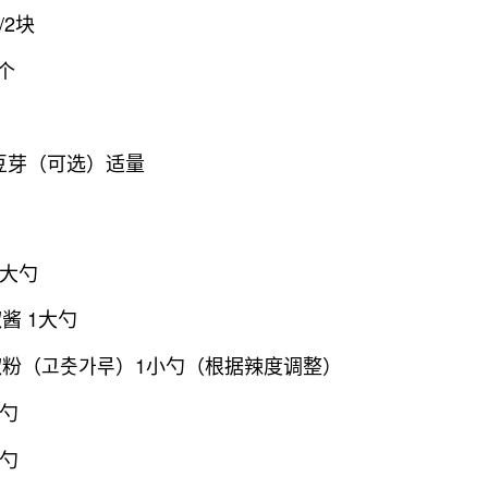
/2块
4个
豆芽（可选）适量
2大勺
酱 1大勺
粉（고춧가루）1小勺（根据辣度调整）
小勺
小勺