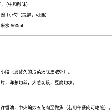
2小勺（中和酸味）
酱 1小勺（提鲜，可选）
水 500ml
成小段（发酵久的泡菜汤底更浓郁）。
切片，洋葱切丝，大葱切段，豆腐切块。
少许香油，中火煸炒五花肉至微焦（若用午餐肉可略煎）