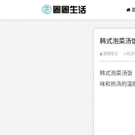
韩式泡菜汤
圈圈笔记
小吃凉
韩式泡菜汤饭
味和热汤的温