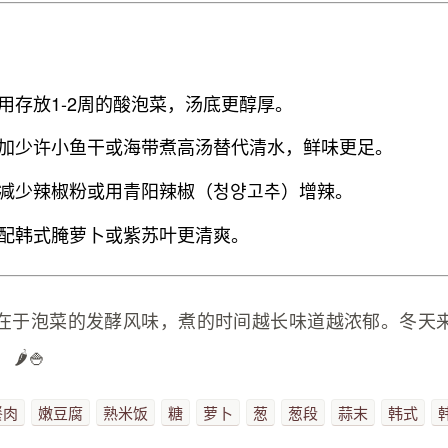
用存放1-2周的酸泡菜，汤底更醇厚。
加少许小鱼干或海带煮高汤替代清水，鲜味更足。
减少辣椒粉或用青阳辣椒（청양고추）增辣。
配韩式腌萝卜或紫苏叶更清爽。
在于泡菜的发酵风味，煮的时间越长味道越浓郁。冬天
️🍚
餐肉
嫩豆腐
熟米饭
糖
萝卜
葱
葱段
蒜末
韩式