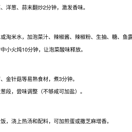
菜、洋葱、蒜末翻炒2分钟，激发香味。
水或淘米水，加泡菜汁、辣椒酱、辣椒粉、生抽、糖、鱼
中小火炖10分钟，让泡菜酸味释放。
腐、金针菇等易熟食材，煮3分钟。
大葱段，尝味调整（不够咸可加盐）。
米饭，浇上热汤和配料，可加煎蛋或撒芝麻增香。