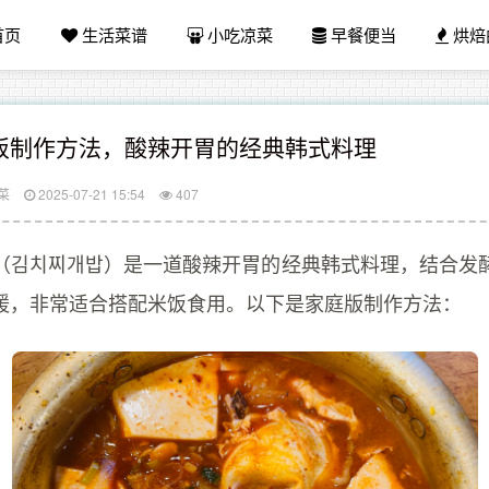
首页
生活菜谱
小吃凉菜
早餐便当
烘焙
饭制作方法，酸辣开胃的经典韩式料理
菜
2025-07-21 15:54
407
（김치찌개밥）是一道酸辣开胃的经典韩式料理，结合发
暖，非常适合搭配米饭食用。以下是家庭版制作方法：