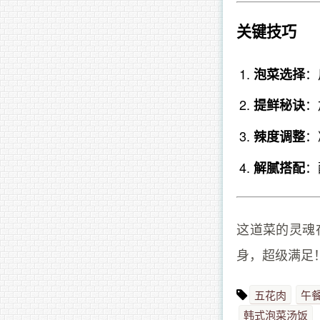
关键技巧
：
泡菜选择
：
提鲜秘诀
：
辣度调整
：
解腻搭配
这道菜的灵魂
身，超级满足！ 
五花肉
午
韩式泡菜汤饭