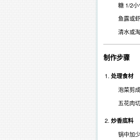
糖 1/
鱼露或虾
清水或淘米
制作步骤
处理食材
泡菜剪
五花肉
炒香底料
锅中加