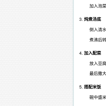
加入泡
炖煮汤底
倒入清
煮沸后转
加入配菜
放入豆
最后撒
搭配米饭
碗中盛