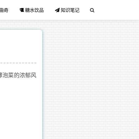
曲奇
糖水饮品
知识笔记
酵泡菜的浓郁风