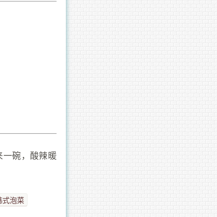
来一碗，酸辣暖
韩式泡菜