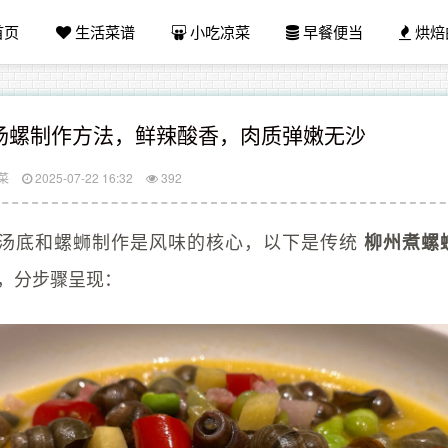
首页
生活菜谱
小吃凉菜
早餐便当
烘焙
汤螺制作方法，鲜辣酸香，肉质弹嫩无沙
菜
2025-07-22 16:32
392
汤底和螺蛳制作是风味的核心，以下是传统
柳州煮螺
，分步骤呈现：