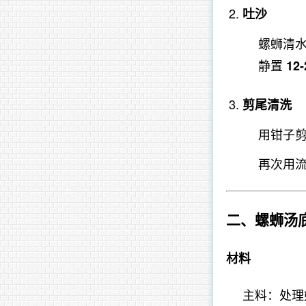
吐沙
螺蛳清水
静置
12
剪尾清洗
用钳子剪
再次用
二、螺蛳汤
材料
主料：处理好