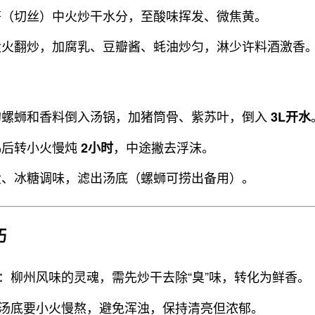
笋（切丝）中火炒干水分，至酸味挥发、微焦黄。
大火翻炒，加腐乳、豆瓣酱、蚝油炒匀，淋少许料酒激香
的螺蛳和香料倒入汤锅，加猪筒骨、紫苏叶，倒入
3L开水
沸后转小火慢炖
，中途撇去浮沫。
2小时
盐、冰糖调味，滤出汤底（螺蛳可捞出备用）。
巧
：柳州风味的灵魂，需先炒干去除“臭”味，转化为鲜香。
汤底要小火慢熬，避免浑浊，保持清亮但浓郁。