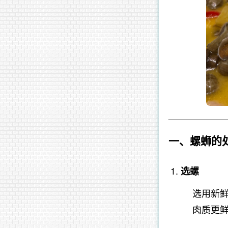
一、螺蛳的
选螺
选用新鲜
肉质更