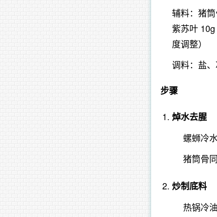
辅料：猪筒骨
紫苏叶 10
度调整）
调料：盐、
步骤
焯水去腥
螺蛳冷
猪筒骨
炒制底料
热锅冷