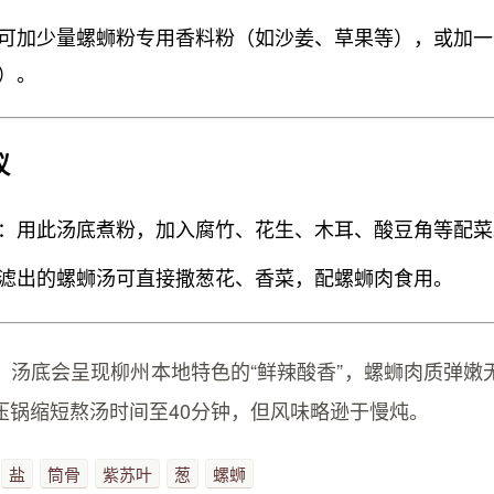
可加少量螺蛳粉专用香料粉（如沙姜、草果等），或加一
）。
议
：用此汤底煮粉，加入腐竹、花生、木耳、酸豆角等配菜
滤出的螺蛳汤可直接撒葱花、香菜，配螺蛳肉食用。
，汤底会呈现柳州本地特色的“鲜辣酸香”，螺蛳肉质弹嫩
压锅缩短熬汤时间至40分钟，但风味略逊于慢炖。
盐
筒骨
紫苏叶
葱
螺蛳