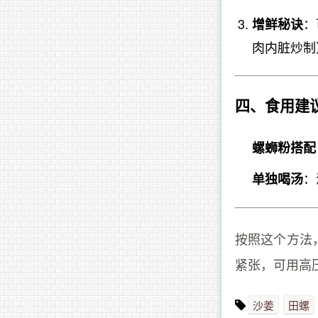
：
增鲜秘诀
肉内脏炒制
四、食用建
螺蛳粉搭配
：
单独喝汤
按照这个方法
紧张，可用高
沙姜
田螺