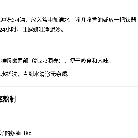
冲洗3-4遍，放入盆中加满水，滴几滴香油或放一把铁器
，让螺蛳吐净泥沙。
-24小时
掉螺蛳尾部（约2-3圈壳），便于吸食和入味。
流水搓洗，直到水清澈无杂质。
底熬制
的螺蛳 1kg