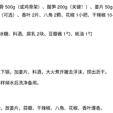
 500g（或鸡骨架）、酸笋 200g（关键！）、姜片 50g
g（可选）、香叶 2片、八角 2颗、花椒 1小把、干辣椒 10
冰糖、料酒、腐乳 2块、豆瓣酱 1勺、蚝油 1勺
水下锅，加姜片、料酒，大火煮开撇去浮沫，捞出沥干。
同样焯水后洗净备用。
油，放姜片、蒜瓣、干辣椒、八角、花椒、香叶爆香。