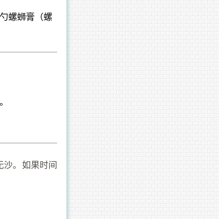
勺螺蛳膏（螺
。
无沙。如果时间