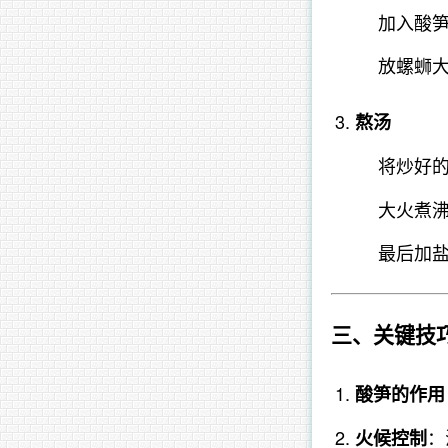
加入酸
放螺蛳
熬汤
将炒好
大火煮
最后加
三、关键技
酸笋的作用
：
火候控制