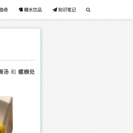
曲奇
糖水饮品
知识笔记
和
蛳汤
螺蛳处