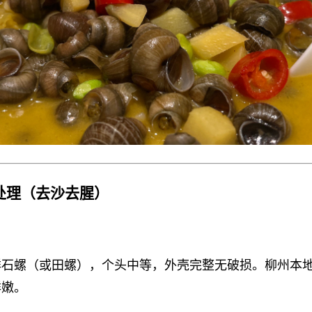
处理（去沙去腥）
石螺（或田螺），个头中等，外壳完整无破损。柳州本地
鲜嫩。