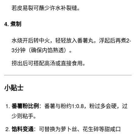
若皮易裂可蘸少许水补裂缝。
4. 煮制
水烧开后转中火，轻轻放入番薯丸，浮起后再煮2-
3分钟（确保内馅熟透）。
捞出后可搭配高汤或直接食用。
小贴士
：番薯与粉约1:0.8，粉过多会硬，过
番薯粉比例
少则粘手。
：可替换为萝卜丝、花生碎等甜咸口
馅料变通