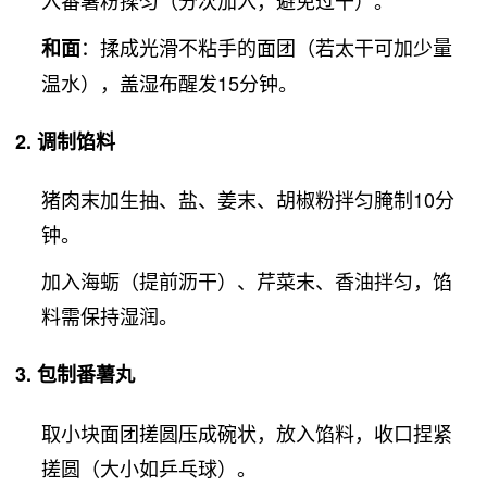
：揉成光滑不粘手的面团（若太干可加少量
和面
温水），盖湿布醒发15分钟。
2. 调制馅料
猪肉末加生抽、盐、姜末、胡椒粉拌匀腌制10分
钟。
加入海蛎（提前沥干）、芹菜末、香油拌匀，馅
料需保持湿润。
3. 包制番薯丸
取小块面团搓圆压成碗状，放入馅料，收口捏紧
搓圆（大小如乒乓球）。