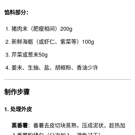
馅料部分
：
猪肉末（肥瘦相间）200g
新鲜海蛎（或虾仁、紫菜等）100g
芹菜或葱末50g
姜末、生抽、盐、胡椒粉、香油少许
制作步骤
1. 处理外皮
：番薯去皮切块蒸熟，压成泥状，趁热加
蒸番薯
入番薯粉揉匀（分次加入，避免过干）。