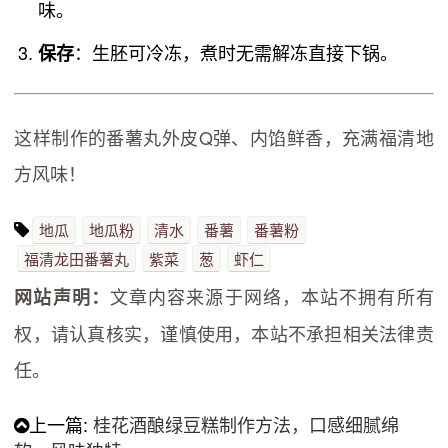
味。
：生胚可冷冻，煮时无需解冻直接下锅。
保存
这样制作的番薯丸外皮Q弹、内馅鲜香，充满福清地
方风味！
地瓜
地瓜粉
清水
番薯
番薯粉
福清龙田番薯丸
紫菜
葱
虾仁
文章内容来源于网络，本站不拥有所有
网站声明：
权，请认真核实，谨慎使用，本站不承担相关法律责
任。
上一篇:
桂花酒酿绿豆糕制作方法，口感细腻绵