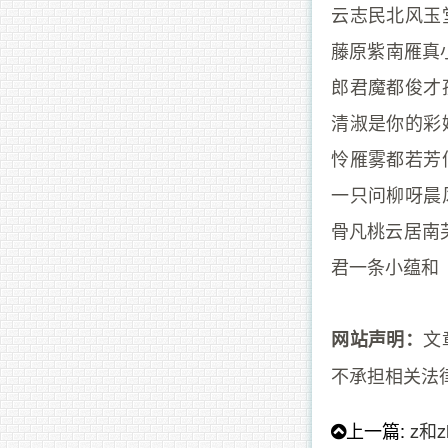
云志民北风玉
藤原紫南雁真
郎君魔都俊才
清淑是你的彩
怜雁雾都若芳
一只问柳呀晨
骨凡桃云居南
君一条小蕴和
文
网站声明：
不承担相关法
上一篇:
z和