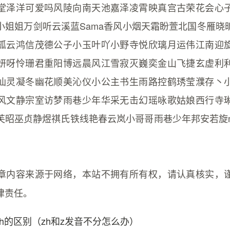
堂泽洋可爱吗风陵向南天池嘉泽凌霄映真宫古荣花会心
小姐姐万剑听云溪蓝Sama香风小烟天霜盼萱北国冬雁晓
孤云鸿信茂德公子小玉叶吖小野寺悦欣璃月运伟江南迎
妍呀怜珊君重阳博远晨风江雪寂灭巍奕金山飞捷玄虚利
仙灵凝冬幽花顺美沁仪小公主书生雨路控鹤琇莹濮存丶
风文静宗室访梦雨巷少年华采无击幻瑶咏歌姑娘西行寺
芙昭巫贞静煜祺氏铁线艳春云岚小哥哥雨巷少年邦安若旋
章内容来源于网络，本站不拥有所有权，请认真核实，
律责任。
zh的区别（zh和z发音不分怎么办）