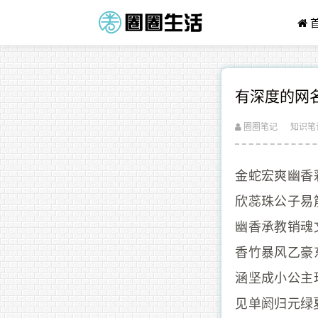
有深度的网
圈圈笔记
知识笔
金蛇宏爽幽香
欣蕊珠公子易
幽香承教销魂
香竹暴风乙豪
涵坚成小公主
见单阏归元绿