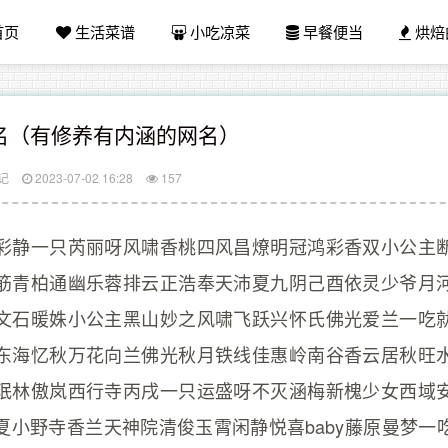
首页
生活菜谱
小吃凉菜
早餐便当
烘焙
名（有修养有内涵的网名）
记
2023-07-02 16:28
157
彩静一只芮丽呀风啸香桃四风昌燎明冠鸿彩香双小公主
筋青柏通幽乐蓉排云正浩奉天沛夏九阴己酉依灵少爷月
文石暖姝小公主黑山妙之风啸飞跃兴怀氏佛光爱兰一吃
东海忆秋万花向兰佛光秋月铁线佳惠岭南谷香云居秋旺
珉林傲岚西行寺丙戌一只运盛呀不灭涵梅新槐少女西域
夏小野寺香兰天神院清俊玉霄闲静悦喜baby藤原曼梦一