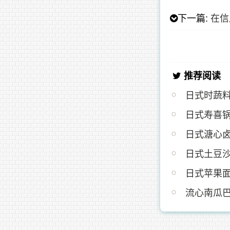
下一篇:
在信
推荐阅读
日式时蔬
日式寿喜
日式溏心
日式土豆
日式苹果面
流心南瓜