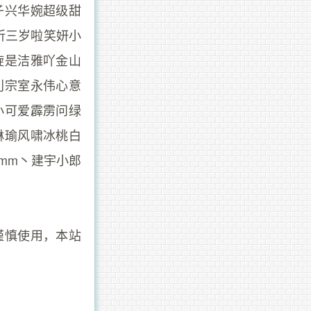
子兴华婉超级甜
昕三岁啦笑妍小
旋是洁雅吖金山
利宗室永伟心意
小可爱霹雳问绿
琳瑜风啸冰桃白
mm丶建宇小郎
谨慎使用，本站