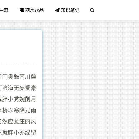
曲奇
糖水饮品
知识笔记
断门奥雅南川馨
河滨海无妄爱豪
就胖小秀婉削月
水桥以寒降龙雨
安然应龙庄丽风
吃就胖小亦绿留