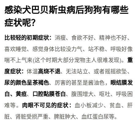
感染犬巴贝斯虫病后狗狗有哪些
症状呢？
消瘦、食欲不好、精神也不好、
比较轻的初期症状：
喜欢睡觉、感觉身体比较没力气、站不稳、呼吸好像
喘不上气来(这个时期大部分宠物主人很难发现)。
重
体温
、无法站立、或者摇摇欲坠、
度症状：
高烧不退
、厉害的甚至是酱油色，
尿的颜色呈茶褐色
眼结膜发
、
、腹围增大、呕吐、呼吸困
白、黄疸
口腔黏膜苍白
难等。
血小板减少、贫血、肝
肉眼不可见的症状：
脏、肾脏受损严重、脾脏肿大、血红蛋白尿等。