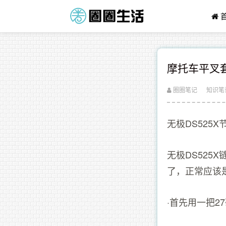
摩托车平叉
圈圈笔记
知识笔
无极DS525
无极DS52
了，正常应该
·首先用一把