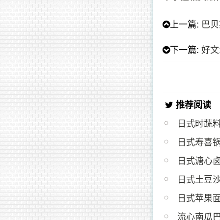
上一篇:
巴贝
下一篇:
好文
推荐阅读
日式时蔬
日式寿喜
日式溏心
日式土豆
日式苹果面
流心南瓜