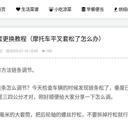
首页
生活菜谱
小吃凉菜
早餐便当
烘焙
套更换教程（摩托车平叉套松了怎么办）
记
2023-07-19 12:40
183
X节方法链条调节。
5X链条怎么调节？今天检查车辆的时候发现链条松了，垂度
是三四公分才对，刚好顺便给大家分享一下怎么调。
27毫米的大套筒，把后轮轴的螺丝拧松，不要拆掉拧松就