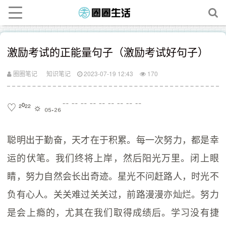
激励考试的正能量句子（激励考试好句子）
圈圈笔记
知识笔记
2023-07-19 12:43
170
♡ ²⁰²² ☼ ₀₅.₂₆﹊﹊﹊﹊﹊﹊﹊﹊﹊
聪明出于勤奋，天才在于积累。每一次努力，都是幸
运的伏笔。我们终将上岸，然后阳光万里。闭上眼
睛，努力自然会长出奇迹。星光不问赶路人，时光不
负有心人。关关难过关关过，前路漫漫亦灿烂。努力
是会上瘾的，尤其在我们取得成绩后。学习没有捷