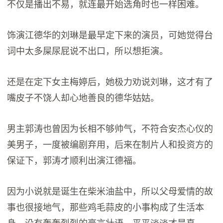
不仅是播出不易，就连最开始选角时也一样困难。
饰演江德华的刘琳是最早定下来的演员，可她觉得台
词中太多屎尿屁说不出口，所以想拒演。
还是在定下女主梅婷后，她极力劝说刘琳，这才有了
嘴皮子不饶人却心地善良的德华姑姑。
男主郭涛也曾因为长相不够帅气，不符合安杰心仪的
美男子，一度被编剧弃用，后来在制片人和投资方的
保证下，郭涛才顺利出演江德福。
因为小说就是诞生在柴米油盐中，所以父母爱情的故
事也很接地气，那些鸡毛蒜皮的小事构成了生活本
身，没有轰轰烈烈的豪言壮语，平平淡淡才是真。