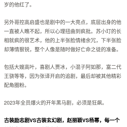
岁的他红了。
另外哥控高启盛也是剧中的一大亮点，底层出身的他
一直被人瞧不起，所以心理扭曲到疯批。苏小玎的长
相就疯的很艺术，他的上半张脸情绪余冗，下半张脸
却薄情狠锐，整个人像是随时做好亡命之徒的准备。
包括大嫂高叶，喜剧人贾冰，小混子阿如那，富二代
王骁等等，因为张译开启的追剧，最后却被其他精彩
配角圈粉。
2023年全员爆火的开年黑马剧，必须是狂飙。
古装励志剧VS古装玄幻剧，赵丽颖VS杨幂，每一个