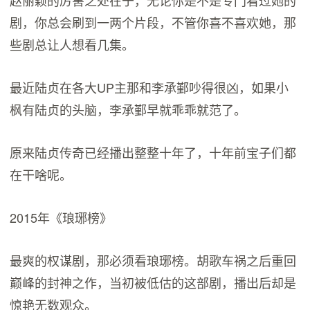
赵丽颖的厉害之处在于，无论你是不是专门看过她的
剧，你总会刷到一两个片段，不管你喜不喜欢她，那
些剧总让人想看几集。
最近陆贞在各大UP主那和李承鄞吵得很凶，如果小
枫有陆贞的头脑，李承鄞早就乖乖就范了。
原来陆贞传奇已经播出整整十年了，十年前宝子们都
在干啥呢。
2015年《琅琊榜》
最爽的权谋剧，那必须看琅琊榜。胡歌车祸之后重回
巅峰的封神之作，当初被低估的这部剧，播出后却是
惊艳无数观众。