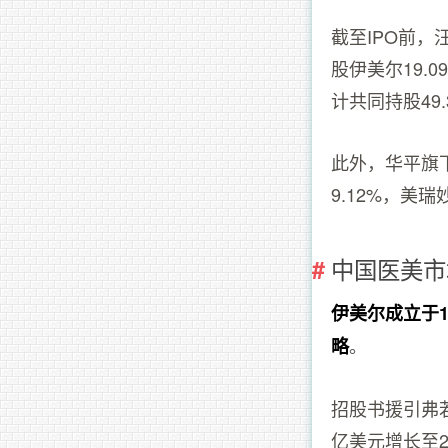
截至IPO前
股伊美尔19.
计共同持股49.
此外，华平旗下的
9.12%，美
中国医美市
伊美尔成立于
。
略
招股书援引弗若
亿美元增长至2