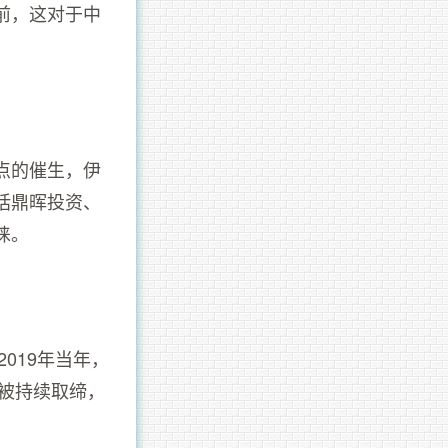
前，这对于中
点的催生，伊
括鼎晖投资、
睐。
019年当年，
将被持续取缔，