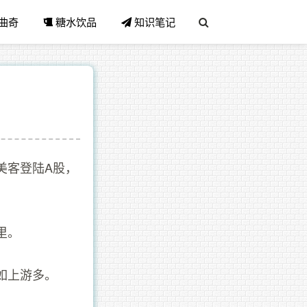
曲奇
糖水饮品
知识笔记
美客登陆A股，
里。
如上游多。