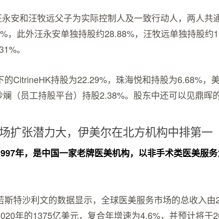
，汪永安和汪牧远父子为实际控制人及一致行动人，两人共
09%，此外汪永安单独持股约28.88%，汪牧远单独持股约1
31%。
CitrineHK持股为22.29%，珠海悦和持股为6.68%
瑞妙斓（员工持股平台）持股2.38%。股东中还可以见鼎晖
场扩张潜力大，伊美尔在北方机构中排第一
1997年，是中国一家老牌医美机构，以非手术类医美服
斯特沙利文的数据显示，全球医美服务市场的总收入由201
020年的1375亿美元，复合年增速为4.6%，并预计将于2