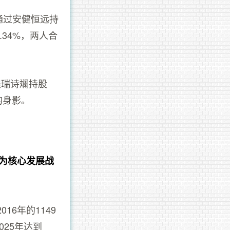
通过安健恒远持
.34%，两人合
，美瑞诗斓持股
的身影。
务为核心发展战
6年的1149
025年达到