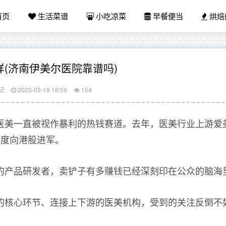
首页
生活菜谱
小吃凉菜
早餐便当
烘焙
(济南伊美尔医院靠谱吗)
记
2023-03-19 18:59
154
医美一直被视作暴利的热钱赛道。去年，医美行业上游爱
再度向港股进军。
的产品研发者，卖铲子有多赚钱已经深刻印在公众的脑海
的核心环节、连接上下游的医美机构，受到的关注反倒不