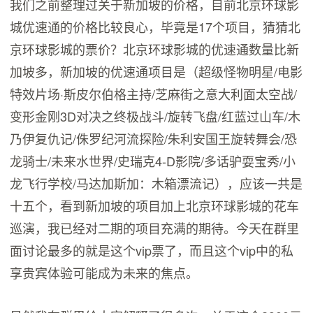
我们之前整理过关于新加坡的价格，目前北京环球影
城优速通的价格比较良心，毕竟是17个项目，猜猜北
京环球影城的票价？北京环球影城的优速通数量比新
加坡多，新加坡的优速通项目是（超级怪物明星/电影
特效片场·斯皮尔伯格主持/芝麻街之意大利面太空战/
变形金刚3D对决之终极战斗/旋转飞盘/红蓝过山车/木
乃伊复仇记/侏罗纪河流探险/朱利安国王旋转舞会/恐
龙骑士/未来水世界/史瑞克4-D影院/多话驴耍宝秀/小
龙飞行学校/马达加斯加：木箱漂流记），应该一共是
十五个，看到新加坡的项目加上北京环球影城的花车
巡演，我已经对二期的项目充满的期待。今天在群里
面讨论最多的就是这个vip票了，而且这个vip中的私
享贵宾体验可能成为未来的焦点。