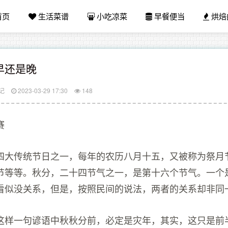
首页
生活菜谱
小吃凉菜
早餐便当
烘焙
早还是晚
记
2023-03-29 17:30
148
赛
四大传统节日之一，每年的农历八月十五，又被称为祭月
节等等。秋分，二十四节气之一，是第十六个节气。一个
看似没关系，但是，按照民间的说法，两者的关系却非同
这样一句谚语中秋秋分前，必定是灾年，其实，这只是前