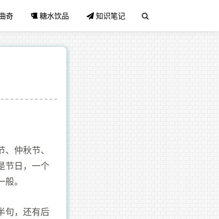
曲奇
糖水饮品
知识笔记
节、仲秋节、
是节日，一个
一般。
半句，还有后