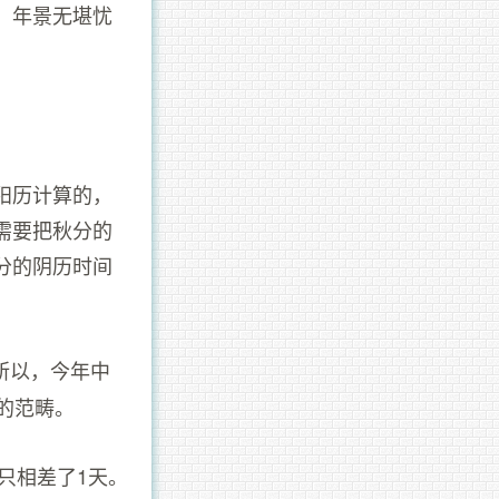
，年景无堪忧
阳历计算的，
，需要把秋分的
分的阴历时间
。
所以，今年中
的范畴。
只相差了1天。