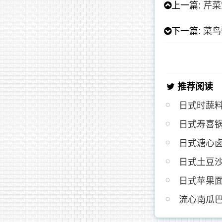
上一篇:
芹菜
下一篇:
菜鸟
推荐阅读
日式时蔬
日式寿喜
日式溏心
日式土豆
日式苹果面
流心南瓜