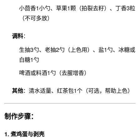
小茴香1小勺、草果1颗（拍裂去籽）、丁香3粒
（不可多放）
：
调料
生抽3勺、老抽2勺（上色用）、盐1勺、冰糖或
白糖1勺
啤酒或料酒1勺（去腥增香）
：清水适量、红茶包1个（可选，帮助上色）
其他
制作步骤
：
1.
煮鸡蛋与剥壳