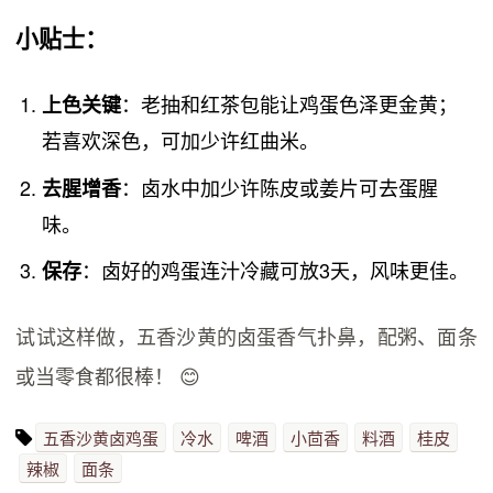
小贴士
：
：老抽和红茶包能让鸡蛋色泽更金黄；
上色关键
若喜欢深色，可加少许红曲米。
：卤水中加少许陈皮或姜片可去蛋腥
去腥增香
味。
：卤好的鸡蛋连汁冷藏可放3天，风味更佳。
保存
试试这样做，五香沙黄的卤蛋香气扑鼻，配粥、面条
或当零食都很棒！ 😊
五香沙黄卤鸡蛋
冷水
啤酒
小茴香
料酒
桂皮
辣椒
面条