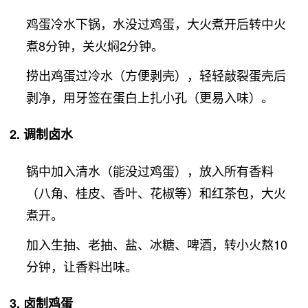
鸡蛋冷水下锅，水没过鸡蛋，大火煮开后转中火
煮8分钟，关火焖2分钟。
捞出鸡蛋过冷水（方便剥壳），轻轻敲裂蛋壳后
剥净，用牙签在蛋白上扎小孔（更易入味）。
2.
调制卤水
锅中加入清水（能没过鸡蛋），放入所有香料
（八角、桂皮、香叶、花椒等）和红茶包，大火
煮开。
加入生抽、老抽、盐、冰糖、啤酒，转小火熬10
分钟，让香料出味。
3.
卤制鸡蛋