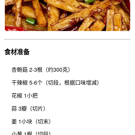
食材准备
杏鲍菇 2-3根（约300克）
干辣椒 5-6个（切段，根据口味增减）
花椒 1小把
蒜 3瓣（切片）
姜 1小块（切末）
小葱 1根（切段）