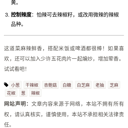
黄。
：怕辣可去辣椒籽，或改用微辣的辣椒
控制辣度
品种。
这道菜麻辣鲜香，搭配米饭或啤酒都很棒！如果喜
欢，还可以加入少许五花肉片一起煸炒，增加荤香。
试试看吧！
小葱
干辣椒
杏鲍菇
白糖
白芝麻
老抽
芝麻
花椒
葱
辣椒
文章内容来源于网络，本站不拥有所有
网站声明：
权，请认真核实，谨慎使用，本站不承担相关法律责
任。