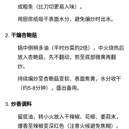
成粗条（比刀切更易入味）。
用厨房纸吸干表面水分，避免煸炒时出水。
干煸杏鲍菇
锅中倒稍多油（平时炒菜的2倍），中火烧热后
放入杏鲍菇，先不翻动，煎至底部微黄再翻
炒。
持续煸炒至杏鲍菇变软、表面焦黄，水分收干
（约5-8分钟），盛出备用。
炒香调料
留底油，转小火放入干辣椒、花椒、姜蒜末，
爆香至辣椒变深红色（注意火候避免焦糊）。