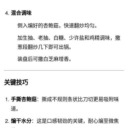
混合调味
倒入煸好的杏鲍菇，快速翻炒均匀。
加生抽、老抽、白糖、少许盐和鸡精调味，撒
葱段翻炒几下即可出锅。
装盘后可撒白芝麻增香。
关键技巧
：撕成不规则条状比刀切更易吸附味
手撕杏鲍菇
道。
：这是口感韧劲的关键，耐心煸至微焦
煸干水分