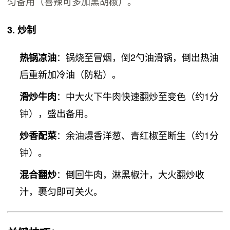
匀备用（喜辣可多加黑胡椒）。
3.
炒制
：锅烧至冒烟，倒2勺油滑锅，倒出热油
热锅凉油
后重新加冷油（防粘）。
：中大火下牛肉快速翻炒至变色（约1分
滑炒牛肉
钟），盛出备用。
：余油爆香洋葱、青红椒至断生（约1分
炒香配菜
钟）。
：倒回牛肉，淋黑椒汁，大火翻炒收
混合翻炒
汁，裹匀即可关火。