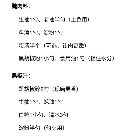
：
腌肉料
生抽1勺、老抽半勺（上色用）
料酒1勺、淀粉1勺
蛋清半个（可选，让肉更嫩）
黑胡椒粉1小勺、食用油1勺（锁住水分）
：
黑椒汁
黑胡椒碎2勺（现磨更香）
生抽1勺、蚝油1勺
白糖1小勺、清水3勺
淀粉半勺（勾芡用）