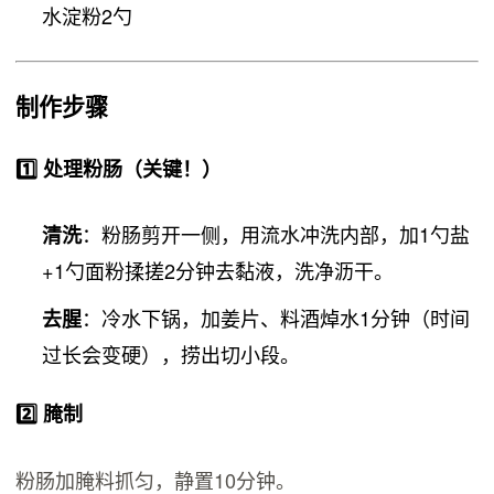
水淀粉2勺
制作步骤
1️⃣ 处理粉肠（关键！）
：粉肠剪开一侧，用流水冲洗内部，加1勺盐
清洗
+1勺面粉揉搓2分钟去黏液，洗净沥干。
：冷水下锅，加姜片、料酒焯水1分钟（时间
去腥
过长会变硬），捞出切小段。
2️⃣ 腌制
粉肠加腌料抓匀，静置10分钟。