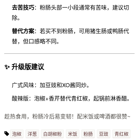
：粉肠头部一小段通常有苦味，建议切
去苦技巧
除。
：若买不到粉肠，可用猪生肠或鸭肠代
替代方案
替，但口感略不同。
✨ 升级版建议
广式风味：加豆豉和XO酱同炒。
酸辣版：泡椒+香芹替代青红椒，起锅前淋香醋。
趁热食用，粉肠冷后易变韧！配米饭或啤酒都很赞~
泡椒
洋葱
白胡椒粉
米饭
粉肠
豆豉
青红椒