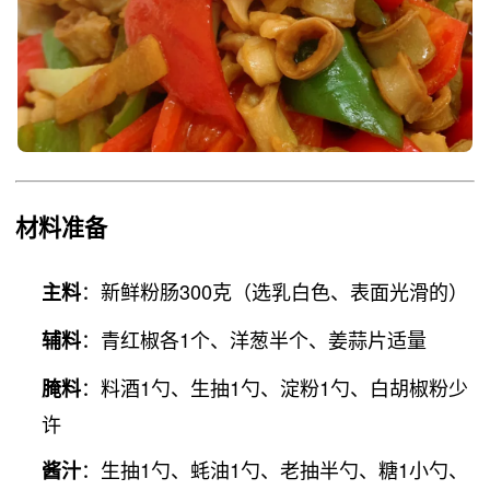
材料准备
：新鲜粉肠300克（选乳白色、表面光滑的）
主料
：青红椒各1个、洋葱半个、姜蒜片适量
辅料
：料酒1勺、生抽1勺、淀粉1勺、白胡椒粉少
腌料
许
：生抽1勺、蚝油1勺、老抽半勺、糖1小勺、
酱汁