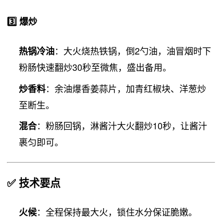
3️⃣ 爆炒
：大火烧热铁锅，倒2勺油，油冒烟时下
热锅冷油
粉肠快速翻炒30秒至微焦，盛出备用。
：余油爆香姜蒜片，加青红椒块、洋葱炒
炒香料
至断生。
：粉肠回锅，淋酱汁大火翻炒10秒，让酱汁
混合
裹匀即可。
✅
技术要点
：全程保持最大火，锁住水分保证脆嫩。
火候