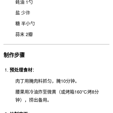
蚝油 1勺
盐 少许
糖 半小勺
蒜末 2瓣
制作步骤
：
预处理食材
肉丁用腌肉料抓匀，腌10分钟。
腰果用冷油炸至微黄（或烤箱160℃烤8分
钟），捞出备用。