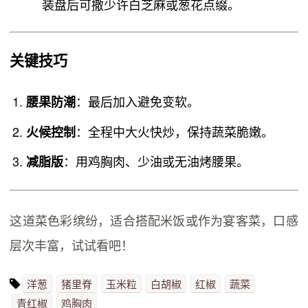
装盘后可撒少许白芝麻或葱花点缀。
关键技巧
：最后加入避免变软。
腰果防潮
：全程中大火快炒，保持蔬菜脆嫩。
火候控制
：用鸡胸肉、少油或无油烤腰果。
减脂版
这道菜色彩缤纷，适合搭配米饭或作为宴客菜，口感
层次丰富，试试看吧！
洋葱
猪里脊
玉米粒
白胡椒
红椒
蔬菜
青红椒
鸡胸肉