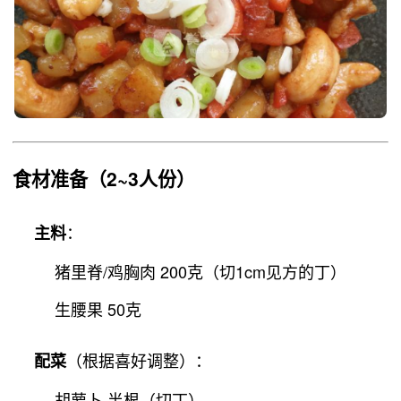
食材准备
（2~3人份）
：
主料
猪里脊/鸡胸肉 200克（切1cm见方的丁）
生腰果 50克
（根据喜好调整）：
配菜
胡萝卜 半根（切丁）