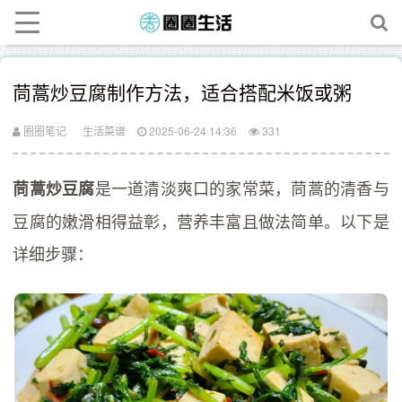
茼蒿炒豆腐制作方法，适合搭配米饭或粥
圈圈笔记
生活菜谱
2025-06-24 14:36
331
是一道清淡爽口的家常菜，茼蒿的清香与
茼蒿炒豆腐
豆腐的嫩滑相得益彰，营养丰富且做法简单。以下是
详细步骤：