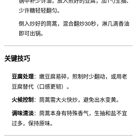
锅中补少许油，放入煎好的豆腐，加1勺生抽、
少许糖轻轻翻匀。
倒入炒好的茼蒿，混合翻炒30秒，淋几滴香油
即可出锅。
关键技巧
：嫩豆腐易碎，煎制时少翻动，或用老
豆腐处理
豆腐替代（口感更韧）。
：茼蒿需大火快炒，避免出水变黄。
火候控制
：茼蒿本身有特殊香气，生抽和盐不宜
调味清淡
过多，保持原味。