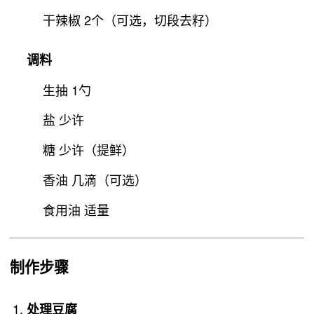
干辣椒 2个（可选，切段去籽）
调料
生抽 1勺
盐 少许
糖 少许（提鲜）
香油 几滴（可选）
食用油 适量
制作步骤
处理豆腐