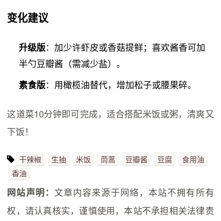
变化建议
：加少许虾皮或香菇提鲜；喜欢酱香可加
升级版
半勺豆瓣酱（需减少盐）。
：用橄榄油替代，增加松子或腰果碎。
素食版
这道菜10分钟即可完成，适合搭配米饭或粥，清爽又
下饭！
干辣椒
生抽
米饭
茼蒿
豆瓣酱
豆腐
食用油
香油
文章内容来源于网络，本站不拥有所有
网站声明：
权，请认真核实，谨慎使用，本站不承担相关法律责