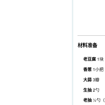
材料准备
1块
老豆腐
1小把
香葱
3瓣
大蒜
2勺
生抽
½勺（
老抽