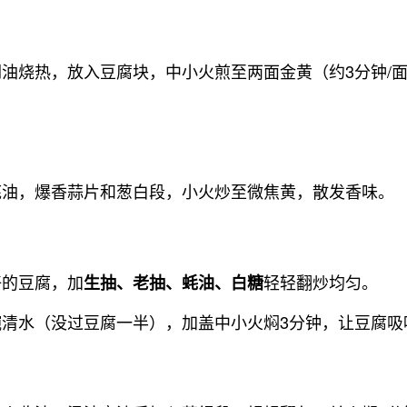
油烧热，放入豆腐块，中小火煎至两面金黄（约3分钟/
底油，爆香蒜片和葱白段，小火炒至微焦黄，散发香味。
好的豆腐，加
轻轻翻炒均匀。
生抽、老抽、蚝油、白糖
碗清水（没过豆腐一半），加盖中小火焖3分钟，让豆腐吸