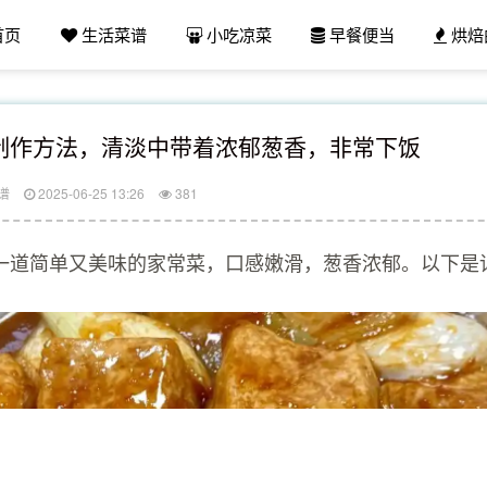
首页
生活菜谱
小吃凉菜
早餐便当
烘焙
制作方法，清淡中带着浓郁葱香，非常下饭
谱
2025-06-25 13:26
381
一道简单又美味的家常菜，口感嫩滑，葱香浓郁。以下是