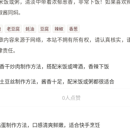
米饭或粥，清淡中带着浓郁葱香，非常下饭！如果喜欢
椒酱同焖。
糖
老豆腐
蚝油
豆腐
辣椒
香葱
章内容来源于网络，本站不拥有所有权，请认真核实，
律责任。
香干炒肉制作方法，搭配米饭或啤酒，香辣下饭
土豆丝制作方法，酱香十足，配米饭或粥都很适合
0
人点赞
鸡蛋制作方法，口感清爽鲜嫩，适合快手烹饪