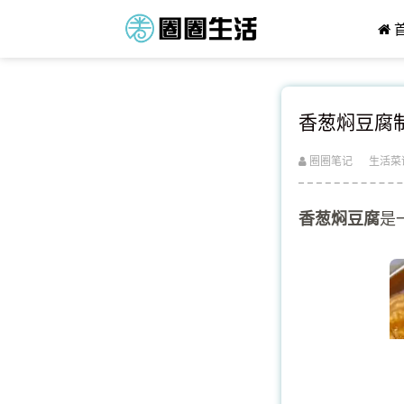
香葱焖豆腐
圈圈笔记
生活菜
是
香葱焖豆腐