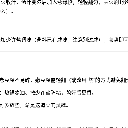
大火收汁，汤汁变浓后加入葱绿段，轻轻翻匀，关火焖1分
渗入）。
味加少许盐调味（酱料已有咸味，注意别过咸），装盘即
老豆腐不易碎，嫩豆腐需轻翻（或改用“烧”的方式避免翻
：热锅凉油、撒少许盐防粘，煎好后更香。
可多放些，葱是这道菜的灵魂。