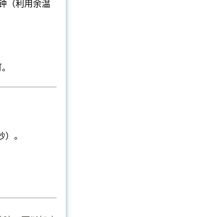
钟（利用余温
可。
炒）。