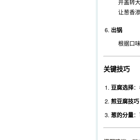
开盖转
让葱香
出锅
根据口
关键技巧
：
豆腐选择
煎豆腐技巧
：
葱的分量