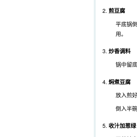
煎豆腐
平底锅倒
用。
炒香调料
锅中留
焖煮豆腐
放入煎
倒入半
收汁加葱绿