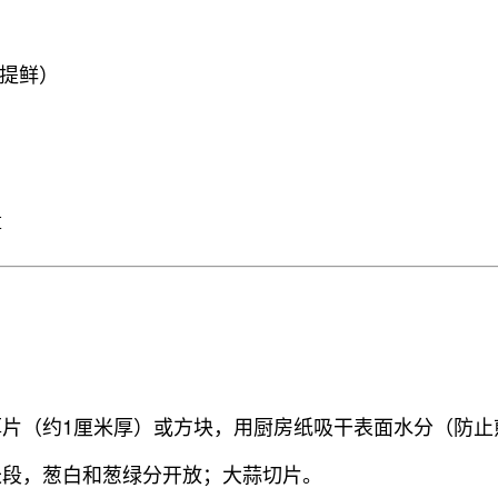
提鲜）
量
厚片（约1厘米厚）或方块，用厨房纸吸干表面水分（防止
长段，葱白和葱绿分开放；大蒜切片。