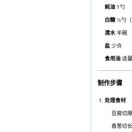
1勺
蚝油
½勺（
白糖
半碗
清水
少许
盐
适
食用油
制作步骤
处理食材
豆腐切
香葱切