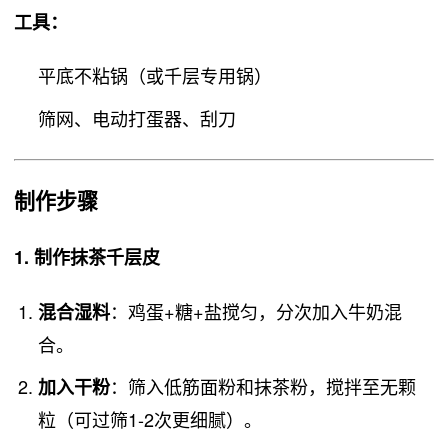
工具
：
平底不粘锅（或千层专用锅）
筛网、电动打蛋器、刮刀
制作步骤
1. 制作抹茶千层皮
：鸡蛋+糖+盐搅匀，分次加入牛奶混
混合湿料
合。
：筛入低筋面粉和抹茶粉，搅拌至无颗
加入干粉
粒（可过筛1-2次更细腻）。