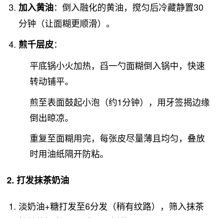
：倒入融化的黄油，搅匀后冷藏静置30
加入黄油
分钟（让面糊更顺滑）。
：
煎千层皮
平底锅小火加热，舀一勺面糊倒入锅中，快速
转动铺平。
煎至表面鼓起小泡（约1分钟），用牙签揭边缘
倒出晾凉。
重复至面糊用完，每张皮尽量薄且均匀，叠放
时用油纸隔开防粘。
2. 打发抹茶奶油
淡奶油+糖打发至6分发（稍有纹路），筛入抹茶