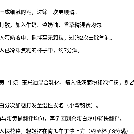
压成细腻的泥，过筛一次更顺滑。
打散，加入牛奶、淡奶油、香草精混合均匀。
入蛋奶液中，搅拌至无颗粒，过筛2次去除气泡。
入已冷却焦糖的杯子中，约7分满。
黄+牛奶+玉米油混合乳化，筛入低筋面粉和泡打粉，划Z
白分次加糖打发至湿性发泡（小弯钩状）。
白霜与蛋黄糊翻拌均匀，再倒回剩余蛋白霜中轻快翻拌。
入裱花袋，轻轻挤在南瓜布丁液上方（约至杯子9分满）