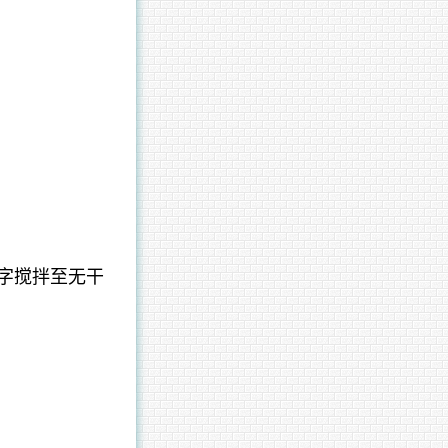
字搅拌至无干
。