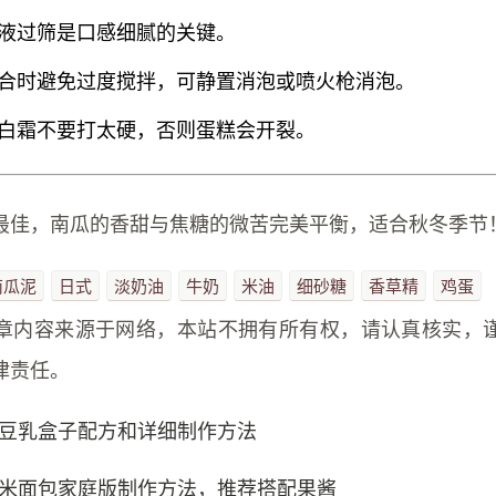
液过筛是口感细腻的关键。
合时避免过度搅拌，可静置消泡或喷火枪消泡。
白霜不要打太硬，否则蛋糕会开裂。
最佳，南瓜的香甜与焦糖的微苦完美平衡，适合秋冬季节！
南瓜泥
日式
淡奶油
牛奶
米油
细砂糖
香草精
鸡蛋
章内容来源于网络，本站不拥有所有权，请认真核实，
律责任。
豆乳盒子配方和详细制作方法
米面包家庭版制作方法，推荐搭配果酱