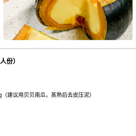
4人份）
00g（建议用贝贝南瓜，蒸熟后去皮压泥）