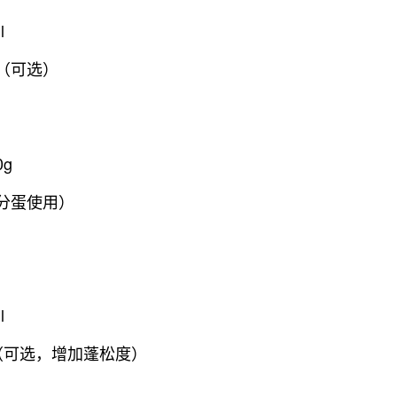
l
滴（可选）
0g
（分蛋使用）
l
g（可选，增加蓬松度）