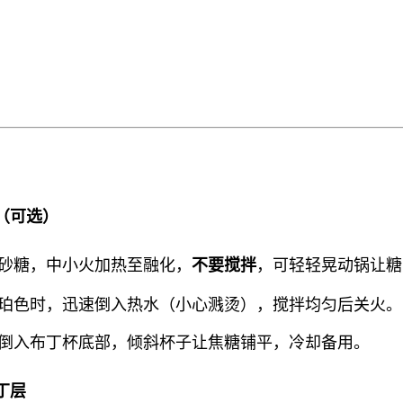
）
底（可选）
砂糖，中小火加热至融化，
，可轻轻晃动锅让糖
不要搅拌
珀色时，迅速倒入热水（小心溅烫），搅拌均匀后关火。
倒入布丁杯底部，倾斜杯子让焦糖铺平，冷却备用。
丁层