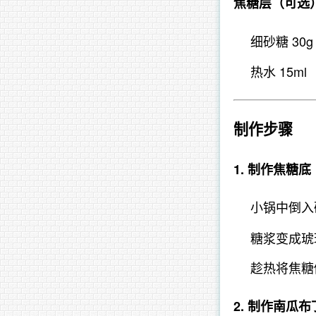
焦糖层
（可选
细砂糖 30g
热水 15ml
制作步骤
1. 制作焦糖
小锅中倒入
糖浆变成琥
趁热将焦糖
2. 制作南瓜布