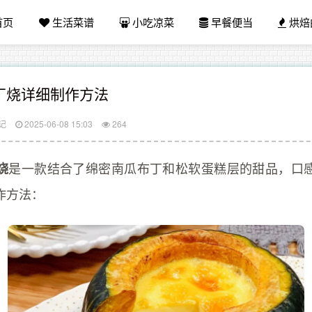
首页
生活菜谱
小吃凉菜
早餐便当
烘焙
丁烧详细制作方法
记
2025-06-08 15:03
264
是一款结合了绵密南瓜布丁和松软蛋糕层的甜品，口
烧
作方法：