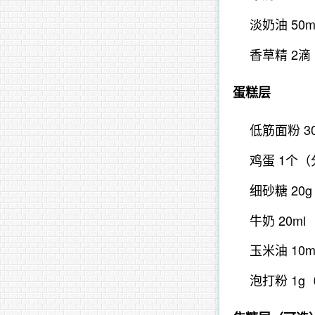
淡奶油 50m
香草精 2
蛋糕层
低筋面粉 3
鸡蛋 1个
细砂糖 20g
牛奶 20ml
玉米油 10m
泡打粉 1