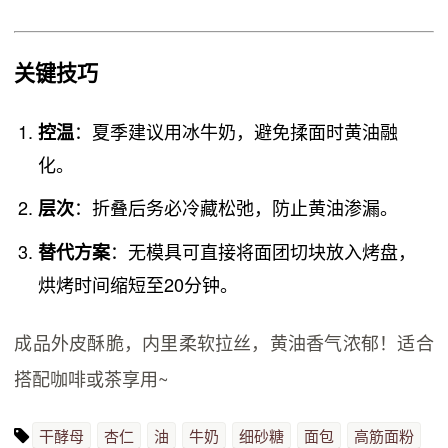
关键技巧
：夏季建议用冰牛奶，避免揉面时黄油融
控温
化。
：折叠后务必冷藏松弛，防止黄油渗漏。
层次
：无模具可直接将面团切块放入烤盘，
替代方案
烘烤时间缩短至20分钟。
成品外皮酥脆，内里柔软拉丝，黄油香气浓郁！适合
搭配咖啡或茶享用~
干酵母
杏仁
油
牛奶
细砂糖
面包
高筋面粉