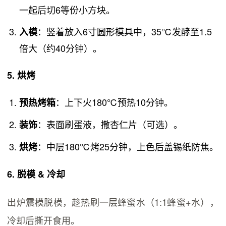
一起后切6等份小方块。
：竖着放入6寸圆形模具中，35℃发酵至1.5
入模
倍大（约40分钟）。
5. 烘烤
：上下火180℃预热10分钟。
预热烤箱
：表面刷蛋液，撒杏仁片（可选）。
装饰
：中层180℃烤25分钟，上色后盖锡纸防焦。
烘烤
6. 脱模 & 冷却
出炉震模脱模，趁热刷一层蜂蜜水（1:1蜂蜜+水），
冷却后撕开食用。