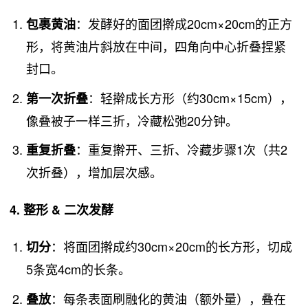
：发酵好的面团擀成20cm×20cm的正方
包裹黄油
形，将黄油片斜放在中间，四角向中心折叠捏紧
封口。
：轻擀成长方形（约30cm×15cm），
第一次折叠
像叠被子一样三折，冷藏松弛20分钟。
：重复擀开、三折、冷藏步骤1次（共2
重复折叠
次折叠），增加层次感。
4. 整形 & 二次发酵
：将面团擀成约30cm×20cm的长方形，切成
切分
5条宽4cm的长条。
：每条表面刷融化的黄油（额外量），叠在
叠放