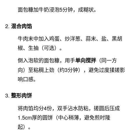
面包糠加牛奶浸泡5分钟，成糊状。
混合肉馅
牛肉末中加入鸡蛋、炒洋葱、蒜末、盐、黑胡
椒、生抽（可选）。
倒入泡软的面包糠，用手
（同一方
单向搅拌
向）至粘稠上劲（约3分钟），避免过度揉搓影
响口感。
整形肉饼
将肉馅均分4份，双手沾水防粘，搓圆后压成
1.5cm厚的圆饼（中心稍薄，避免煎时隆
起）。