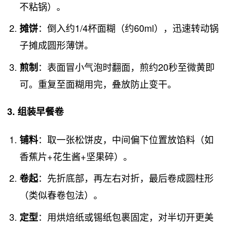
不粘锅）。
：倒入约1/4杯面糊（约60ml），迅速转动锅
摊饼
子摊成圆形薄饼。
：表面冒小气泡时翻面，煎约20秒至微黄即
煎制
可。重复至面糊用完，叠放防止变干。
3. 组装早餐卷
：取一张松饼皮，中间偏下位置放馅料（如
铺料
香蕉片+花生酱+坚果碎）。
：先折底部，再左右对折，最后卷成圆柱形
卷起
（类似春卷包法）。
：用烘焙纸或锡纸包裹固定，对半切开更美
定型