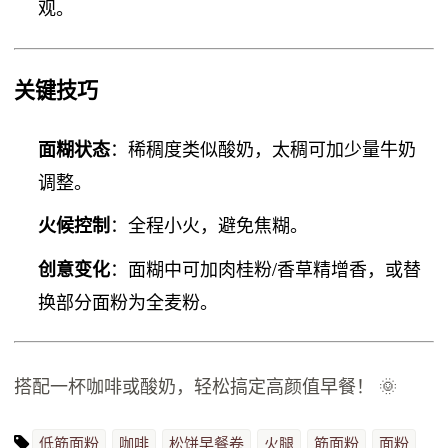
观。
关键技巧
：稀稠度类似酸奶，太稠可加少量牛奶
面糊状态
调整。
：全程小火，避免焦糊。
火候控制
：面糊中可加肉桂粉/香草精增香，或替
创意变化
换部分面粉为全麦粉。
搭配一杯咖啡或酸奶，轻松搞定高颜值早餐！ 🌞
低筋面粉
咖啡
松饼早餐卷
火腿
筋面粉
面粉