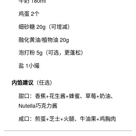
牛奶 180ml
鸡蛋 2个
细砂糖 20g（可增减）
融化黄油/植物油 20g
泡打粉 5g（可选，更蓬松）
盐 1小撮
（任选）
内馅建议
甜口：香蕉+花生酱+蜂蜜、草莓+奶油、
Nutella巧克力酱
咸口：煎蛋+芝士+火腿、牛油果+鸡胸肉