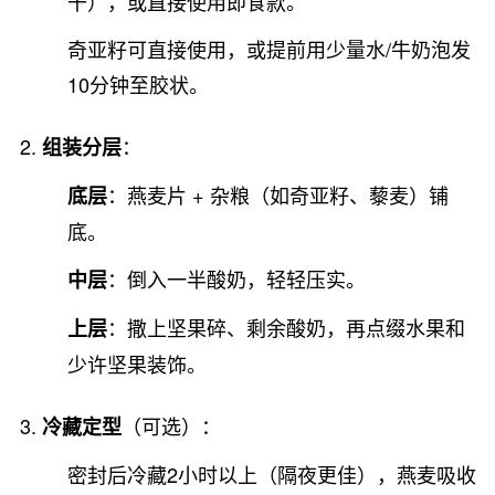
干），或直接使用即食款。
奇亚籽可直接使用，或提前用少量水/牛奶泡发
10分钟至胶状。
：
组装分层
：燕麦片 + 杂粮（如奇亚籽、藜麦）铺
底层
底。
：倒入一半酸奶，轻轻压实。
中层
：撒上坚果碎、剩余酸奶，再点缀水果和
上层
少许坚果装饰。
（可选）：
冷藏定型
密封后冷藏2小时以上（隔夜更佳），燕麦吸收