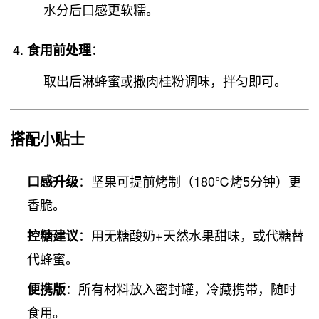
水分后口感更软糯。
：
食用前处理
取出后淋蜂蜜或撒肉桂粉调味，拌匀即可。
搭配小贴士
：坚果可提前烤制（180℃烤5分钟）更
口感升级
香脆。
：用无糖酸奶+天然水果甜味，或代糖替
控糖建议
代蜂蜜。
：所有材料放入密封罐，冷藏携带，随时
便携版
食用。