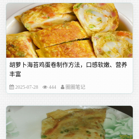
胡萝卜海苔鸡蛋卷制作方法，口感软嫩、营养
丰富
2025-07-28
444
圈圈笔记