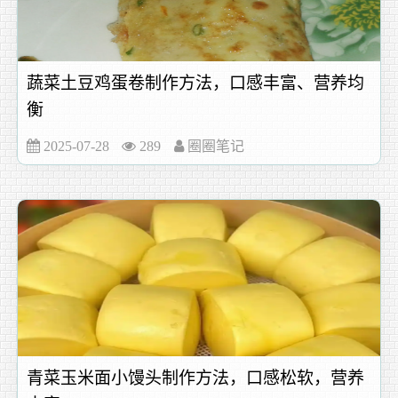
蔬菜土豆鸡蛋卷制作方法，口感丰富、营养均
衡
2025-07-28
289
圈圈笔记
青菜玉米面小馒头制作方法，口感松软，营养