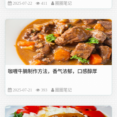
2025-07-22
411
圈圈笔记
咖喱牛腩制作方法，香气浓郁，口感醇厚
2025-07-21
393
圈圈笔记