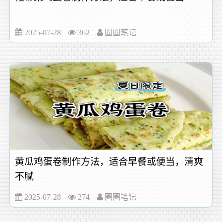
2025-07-28
362
圈圈笔记
黄瓜鸡蛋卷制作方法，适合早餐或便当，清爽
不腻
2025-07-28
274
圈圈笔记