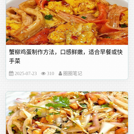
蟹柳鸡蛋制作方法，口感鲜嫩，适合早餐或快
手菜
2025-07-23
310
圈圈笔记