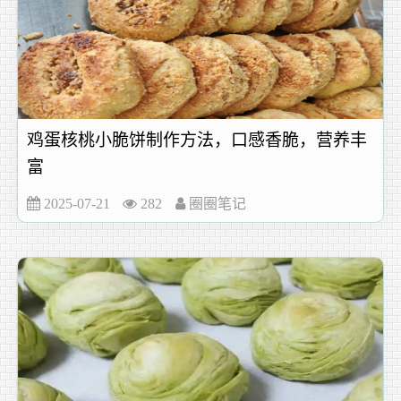
鸡蛋核桃小脆饼制作方法，口感香脆，营养丰
富
2025-07-21
282
圈圈笔记