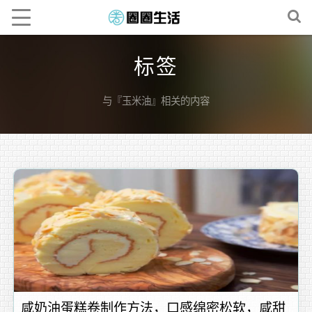
标签
与『玉米油』相关的内容
咸奶油蛋糕卷制作方法，口感绵密松软，咸甜