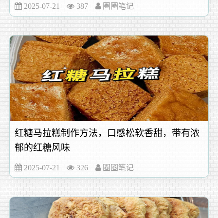
2025-07-21
387
圈圈笔记
红糖马拉糕制作方法，口感松软香甜，带有浓
郁的红糖风味
2025-07-21
326
圈圈笔记