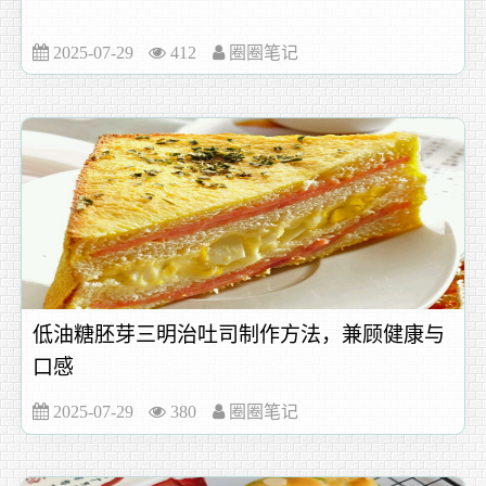
2025-07-29
412
圈圈笔记
低油糖胚芽三明治吐司制作方法，兼顾健康与
口感
2025-07-29
380
圈圈笔记