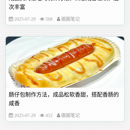
次丰富
2025-07-29
568
圈圈笔记
肠仔包制作方法，成品松软香甜，搭配香肠的
咸香
2025-07-29
452
圈圈笔记