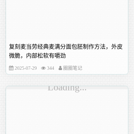
复刻麦当劳经典麦满分面包胚制作方法，外皮
微脆，内部松软有嚼劲
2025-07-29
344
圈圈笔记