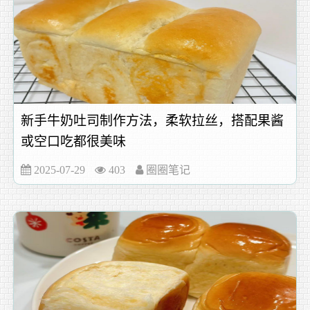
新手牛奶吐司制作方法，柔软拉丝，搭配果酱
或空口吃都很美味
2025-07-29
403
圈圈笔记