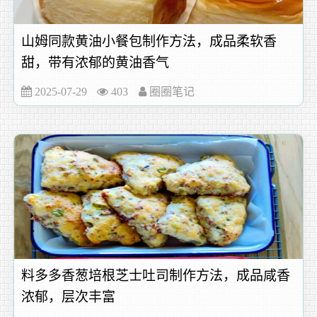
山姆同款黄油小餐包制作方法，成品柔软香
甜，带有浓郁的黄油香气
2025-07-29
403
圈圈笔记
料多多香葱培根芝士吐司制作方法，成品咸香
浓郁，层次丰富