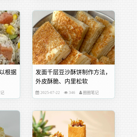
以根据
发面千层豆沙酥饼制作方法，
外皮酥脆、内里松软
笔记
2025-07-22
346
圈圈笔记