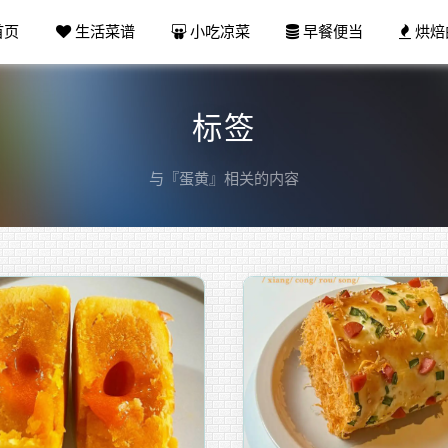
首页
生活菜谱
小吃凉菜
早餐便当
烘焙
标签
与『蛋黄』相关的内容