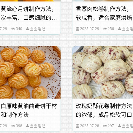
奶黄流心月饼制作方法，
香葱肉松卷制作方法，
层次丰富、口感细腻的月
软咸香，适合家庭烘焙
7-29
340
圈圈笔记
2025-07-29
256
圈圈
小白原味黄油曲奇饼干材
玫瑰奶酥花卷制作方法
方和制作方法
的浓郁，成品松软可口
7-29
398
圈圈笔记
2025-07-28
297
圈圈