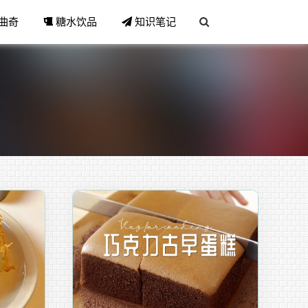
曲奇
糖水饮品
知识笔记