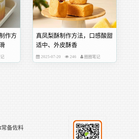
制作方
真凤梨酥制作方法，口感酸甜
滑
适中、外皮酥香
笔记
2025-07-20
246
圈圈笔记
常备佐料